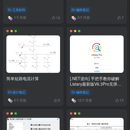
工具软件
编程笔记
1个月前
3个月前
13
7
简单短路电流计算
[.NET逆向] 手把手教你破解
Listary最新版V6.3Pro无弹窗~
(转载)
设计笔记
编程笔记
5个月前
12个月前
0
13