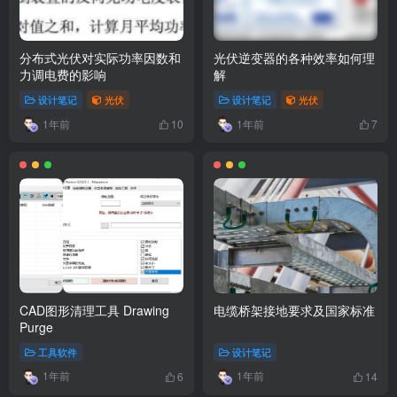
分布式光伏对实际功率因数和
光伏逆变器的各种效率如何理
力调电费的影响
解
设计笔记
光伏
设计笔记
光伏
1年前
1年前
10
7
CAD图形清理工具 Drawing
电缆桥架接地要求及国家标准
Purge
工具软件
设计笔记
1年前
1年前
6
14