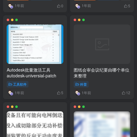
1年前
1年前
0
5
Autodesk批量激活工具
图纸会审会议纪要由哪个单位
autodesk-universial-patch
来整理
工具软件
科普
1年前
1年前
5
12