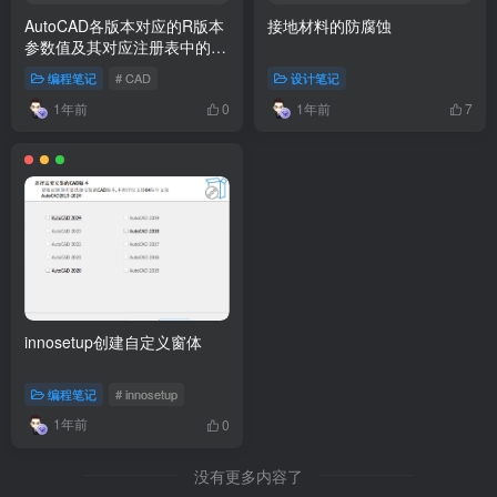
AutoCAD各版本对应的R版本
接地材料的防腐蚀
参数值及其对应注册表中的数
值
编程笔记
# CAD
设计笔记
1年前
1年前
0
7
innosetup创建自定义窗体
编程笔记
# innosetup
1年前
0
没有更多内容了