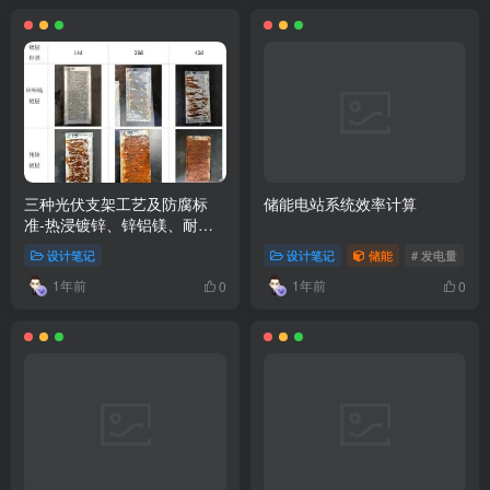
三种光伏支架工艺及防腐标
储能电站系统效率计算
准-热浸镀锌、锌铝镁、耐候
钢
设计笔记
设计笔记
储能
# 发电量
1年前
1年前
0
0