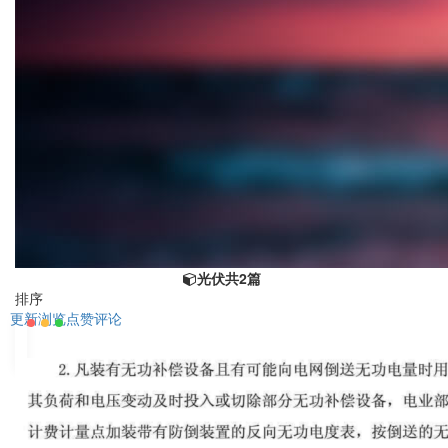
光伏
共2篇
排序
更新
浏览
点赞
评论