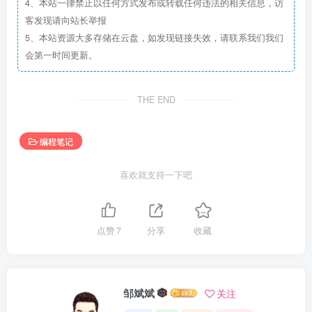
4、本站一律禁止以任何方式发布或转载任何违法的相关信息，访
            '
标准api hook过程之五: 用HookBytes的内容改
客发现请向站长举报
            MoveMemory ByVal pFunc, ByVal 
VarPtr
(
H
'设置hook成功标志
5、本站资源大多存储在云盘，如发现链接失效，请联系我们我们
            Flag = True
会第一时间更新。
            Hook = True
        End If
    End If
End Function
THE END
Private Function MyDialogBoxParam(ByVal hInstance 
ByVal pTemplateName As LongPtr, ByVal hWndParent A
编程笔记
ByVal lpDialogFunc As LongPtr, ByVal dwInitParam A
    If pTemplateName = 4070 Then
喜欢就支持一下吧
        '
有程序调用DialogBoxParamA装入
4070
号对话框,这里
        MyDialogBoxParam = 
1
Else
'有程序调用DialogBoxParamA,但装入
        RecoverBytes
点赞
7
分享
收藏
        MyDialogBoxParam = DialogBoxParam(hInstanc
                   hWndParent, lpDialogFunc, dwIni
        Hook        '
原来的函数执行完毕,再次hook
End
If
End
 Function
邹斌斌
关注