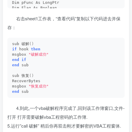
Dim pFunc As LongPtr
Dim Flag As Boolean
右击sheet1工作表，“查看代码”复制以下代码进去并保
Private 
Function
GetPtr
(
ByVal Value As LongPtr
)
 As
    GetPtr = Value
存：
End Function
Public Sub RecoverBytes()   '
若已经hook,则恢复原API开
sub 破解
()
If
 Flag 
Then
 MoveMemory ByVal pFunc, ByVal 
Var
if
 hook 
then
End
 Sub
msgbox 
"破解成功"
end
if
Public 
Function
Hook
()
 As Boolean
end
 sub
    Dim 
TmpBytes
(
0
 To 
11
)
 As Byte
    Dim p As LongPtr, osi As Byte
sub 恢复
()
    Dim OriginProtect As LongPtr
RecoverBytes
msgbox 
"恢复成功"
    Hook = 
False
end
 sub
'VBE6.dll调用DialogBoxParamA显示VB6INTL.dl
    '
若DialogBoxParamA返回值非
0
,则VBE会认为密码正确,所以我们
 #If Win64 Then
4.到此,一个vba破解程序完成了,回到该工作簿窗口,文件-
        osi = 
1
 #Else
打开 打开需要破解vba工程密码的工作簿.
        osi = 
0
 #End If
5.运行”call 破解” 稍后你再双击刚才要解密的VBA工程窗体.