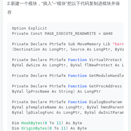
2.新建一个模块，“插入”–“模块”把以下代码复制进模块并保
存
Option Explicit
Private Const PAGE_EXECUTE_READWRITE = &H40
Private Declare PtrSafe Sub MoveMemory Lib 
"kernel
(
Destination As LongPtr, Source As LongPtr, ByVal 
Private Declare PtrSafe 
Function
 VirtualProtect Li
ByVal dwSize As LongPtr, ByVal flNewProtect As Lon
Private Declare PtrSafe 
Function
 GetModuleHandleA 
Private Declare PtrSafe 
Function
 GetProcAddress Li
ByVal lpProcName As String
)
 As LongPtr
Private Declare PtrSafe 
Function
 DialogBoxParam Li
ByVal pTemplateName As LongPtr, ByVal hWndParent A
ByVal lpDialogFunc As LongPtr, ByVal dwInitParam A
Dim 
HookBytes
(
0
 To 
11
)
 As Byte
Dim 
OriginBytes
(
0
 To 
11
)
 As Byte