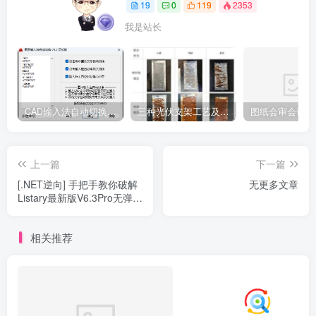
19
0
119
2353
我是站长
CAD输入法自动切换-图王输入法V1.2.4正式版（推荐）
三种光伏支架工艺及防腐标准-热浸镀锌、锌铝镁、耐候钢
上一篇
下一篇
[.NET逆向] 手把手教你破解
无更多文章
Listary最新版V6.3Pro无弹窗
~(转载)
相关推荐