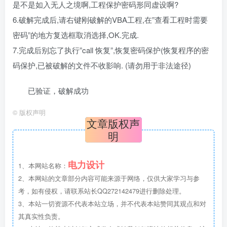
是不是如入无人之境啊,工程保护密码形同虚设啊?
    pFunc = 
GetProcAddress
(
GetModuleHandleA
(
"user3
'标准api hook过程之一: 修改内存属性,使其可写
6.破解完成后,请右键刚破解的VBA工程,在”查看工程时需要
    If VirtualProtect(ByVal pFunc, 12, PAGE_EXECUT
        '
标准api hook过程之二: 判断是否已经hook,看看AP
密码”的地方复选框取消选择,OK.完成.
'若是则说明已经Hook
7.完成后别忘了执行”call 恢复”,恢复密码保护(恢复程序的密
        MoveMemory ByVal VarPtr(TmpBytes(0)), ByVa
        If TmpBytes(osi) <> &HB8 Then
码保护,已被破解的文件不收影响. (请勿用于非法途径)
            '
标准api hook过程之三: 保存原函数开头字节,这
            MoveMemory ByVal 
VarPtr
(
OriginBytes
(
0
)
'用AddressOf获取MyDialogBoxParam的地址
已验证，破解成功
            '
因为语法不允许写成p = AddressOf MyDialo
'GetPtr,作用仅仅是返回AddressOf MyDialo
©
版权声明
            '
MyDialogBoxParam的地址付给p的目的
文章版权声
            p = 
GetPtr
(
AddressOf MyDialogBoxParam
)
明
'标准api hook过程之四: 组装API入口的新代码
            '
HookBytes 组成如下汇编
'push MyDialogBoxParam的地址
            '
ret
电力设计
1、本网站名称：
'作用是跳转到MyDialogBoxParam函数
2、本网站的文章部分内容可能来源于网络，仅供大家学习与参
            If osi Then HookBytes(0) = &H48
            HookBytes(osi) = &HB8
考，如有侵权，请联系站长QQ272142479进行删除处理。
            osi = osi + 1
3、本站一切资源不代表本站立场，并不代表本站赞同其观点和对
            MoveMemory ByVal VarPtr(HookBytes(osi)
            HookBytes(osi + 4 * osi) = &HFF
其真实性负责。
            HookBytes(osi + 4 * osi + 1) = &HE0